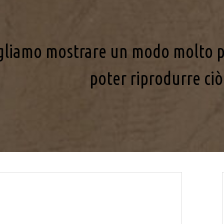
liamo mostrare un modo molto pers
poter riprodurre ci