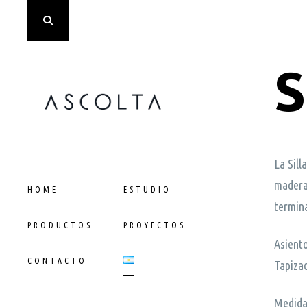
S
La Sill
Skip
madera 
HOME
ESTUDIO
to
termin
content
PRODUCTOS
PROYECTOS
Asiento
CONTACTO
Tapiza
Medida